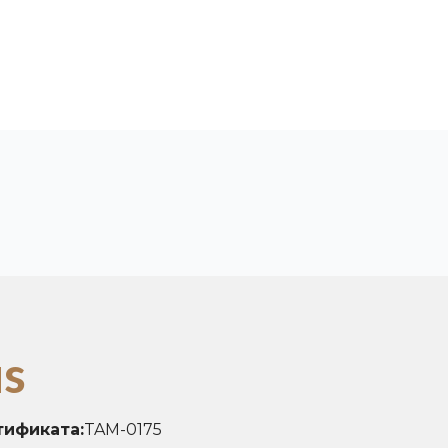
us
тификата:
TAM-0175