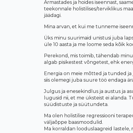
A
rmastades ja hoides iseennast,
saame
teekonnale holistilises/terviklikus maa
jäädagi.
Mina arvan, et kui me tunneme iseenna
Ü
ks minu suurimaid unistusi juba lap
üle 10 aasta ja me loome seda k
õ
ik ko
Perekond, mis toimib, tä
hendab
minu
algab pisikestest v
õ
ngetest
, ehk energ
Energia on meie mõtted ja tunded ja 
siis olemegi juba suure töö endaga ära 
Julgus ja enesekindlus ja austus ja a
lugusid nii, et me üksteist
ei alanda
.
T
süüdistuste ja süütundeta.
Ma olen holistilise regressiooni tera
välja
õ
ppe baasmoodulid.
Ma korraldan looduslaagreid lastele, 