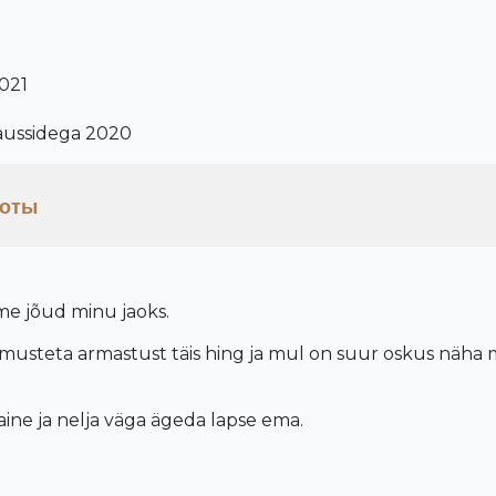
021
ikaussidega 2020
боты
me j
õ
ud minu jaoks.
ngimusteta armastust täis hing ja mul on suur oskus näha
e ja nelja väga ägeda lapse ema.