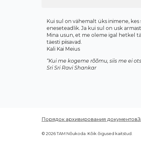
Kui sul on vähemalt üks inimene, kes si
eneseteadlik. Ja kui sul on usk armast
Mina usun, et me oleme igal hetkel tä
täesti piisavad.
Kali Kai Meius
“Kui me kogeme rõõmu, siis me ei otsi 
Sri Sri Ravi Shankar
Порядок архивирования документов
З
© 2026 TAM Nõukoda. Kõik õigused kaitstud.