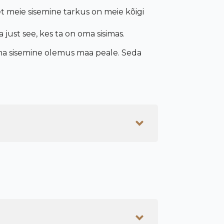
 et meie sisemine
tarkus
on meie k
õ
igi
a just see, kes ta on oma sisimas.
ma sisemine olemus maa peale. Seda