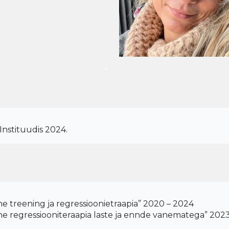
Instituudis 2024.
line treening ja regressioonietraapia” 2020 – 2024
iline regressiooniteraapia laste ja ennde vanematega” 202