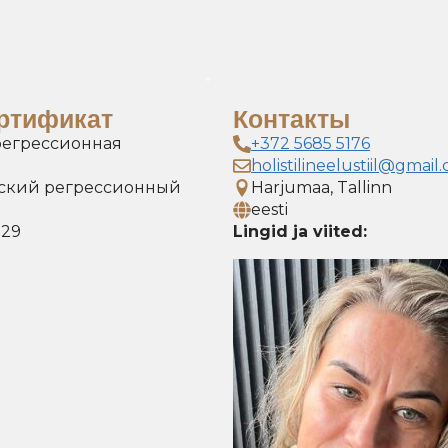
ртификат
Контакты
регрессионная
+372 5685 5176
holistilineelustiil@gmail
ский регрессионный
Harjumaa, Tallinn
eesti
029
Lingid ja viited: