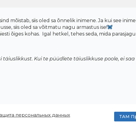
nd mõistab, siis oled sa õnnelik inimene. Ja kui see inimene
usse, siis oled sa võitmatu nagu armastus ise!
iesti õiges kohas. Igal hetkel, tehes seda, mida parasja
täiuslikkust. Kui te püüdlete täiuslikkuse poole, ei saa 
ащита персональных данных
ТАМ Пр