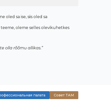
 oled sa ise, siis oled sa
gu teeme, oleme selles olevikuhetkes
te olla rõõmu allikas.”
офессиональная палата
Совет ТАМ