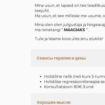
M
ina
usun, et lapsed on tee teadlik
u
s
teejuht.
Ma usun, et see millesse me usume, o
Mina olen olen julgustaja ja hingeavaj
ma nimetangi
“
MAAGIAKS
“
.
Tule ja leiame koos üles sinu
elukire!
Сеансы терапии и цены
Holistiline nelik (neli kuni 3-tun
Holistilise regressiooniteraapia s
Konsultatsioon: 80€ /tund
Хорошие мысли