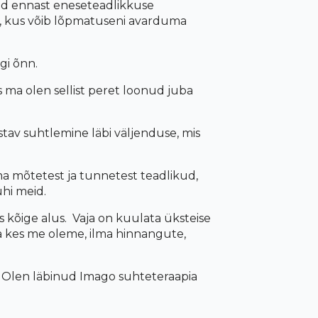
d ennast eneseteadlikkuse
m, kus võib lõpmatuseni avarduma
gi õnn.
ma olen sellist peret loonud juba
tav suhtlemine läbi vä
ljenduse, mis
a mõtetest ja tunnetest teadlikud,
uhi meid.
s k
õ
ige alus
. Vaja on kuulata üksteise
a kes me oleme, ilma hinnangute,
s. Olen läbinud Imago suhteteraapia