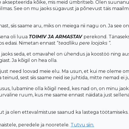
 aksepteerida
kõike, mis meid
ümbritseb. Olen suunanu
ilmas. S
ee on mu jaoks sügavust ja põnevust täis maail
st, siis saame aru, miks on meiega nii nagu on. Ja see on
sena oli luua
TOIMIV JA ARMASTAV
perekond. Tänaseks 
os edasi.
Nimetan ennast “
teadliku pere loojaks “.
 jaoks
seda, et omavahel on
ühendus ja koostöö ning aus
iast. Ja kõigil on hea olla.
just need loovad meie elu. Ma usun, et kui me oleme om
teinud, sest siis saame neid ise juhtida, mitte nemad ei j
susus
, l
ubamine olla k
õ
igil need, kes nad on, on
minu jaok
urvaline ruum, kus me saame ennast näidata just sellen
peut ja olen ettevalmistuse saanud ka lastega töötamisek
naistele, peredele ja nooretele.
Tutvu siin.