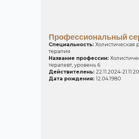
Профессиональный се
Cпециальность:
Холистическая 
терапия
Hазвание профессии:
Холистиче
терапевт, уровень 6
Действителень:
22.11.2024
-
21.11.2
Дата рождения:
12.04.1980