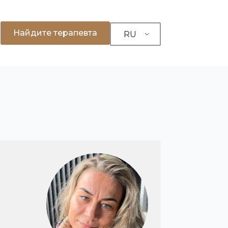
Найдите терапевта
RU