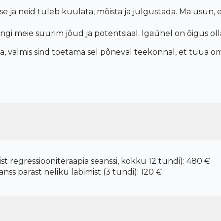
se ja neid tuleb kuulata, m
õ
ista ja julgustada. Ma usun,
ngi meie suurim j
õ
ud ja potentsiaal. Igaühel
on
õ
igus oll
a, valmis sind toetama sel p
õ
neval teekonnal, et tuua o
nist regressiooniteraapia seanssi, kokku 12 tundi): 480 €
eanss pärast neliku läbimist (3 tundi): 120 €