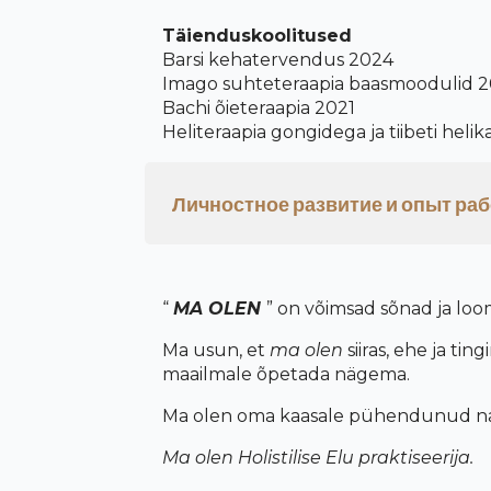
Täienduskoolitused
Barsi kehatervendus 2024
Imago suhteteraapia baasmoodulid 2
Bachi õieteraapia 2021
Heliteraapia gongidega ja tiibeti hel
Личностное развитие и опыт ра
“
MA OLEN
” on v
õ
imsad s
õ
nad ja loo
Ma usun, et
ma
olen
siiras, ehe ja ti
maailmale
õpetada n
ägema.
Ma olen oma kaasale pühendunud nain
Ma o
len Holistilise Elu praktiseerija.